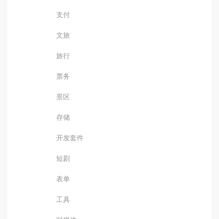
支付
文旅
旅行
票务
景区
存储
开发套件
短剧
表单
工具