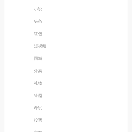
小说
头条
红包
短视频
同城
外卖
礼物
答题
考试
投票