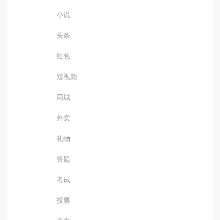
小说
头条
红包
短视频
同城
外卖
礼物
答题
考试
投票