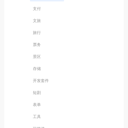
支付
文旅
旅行
票务
景区
存储
开发套件
短剧
表单
工具