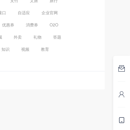
支付
文旅
旅行
接口
自适应
企业官网
优惠券
消费券
O2O
城
外卖
礼物
答题
知识
视频
教育


