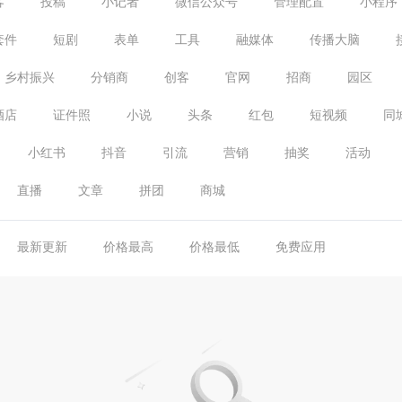
客
投稿
小记者
微信公众号
管理配置
小程序
套件
短剧
表单
工具
融媒体
传播大脑
乡村振兴
分销商
创客
官网
招商
园区
酒店
证件照
小说
头条
红包
短视频
同
小红书
抖音
引流
营销
抽奖
活动
直播
文章
拼团
商城
最新更新
价格最高
价格最低
免费应用