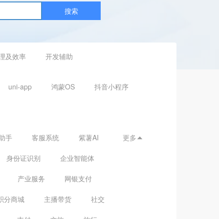
搜索
理及效率
开发辅助
uni-app
鸿蒙OS
抖音小程序
助手
客服系统
紫薯AI
更多

身份证识别
企业智能体
产业服务
网银支付
积分商城
主播带货
社交