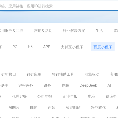
常用服务及工具
营销及活动
行业解决方案
生活
管
序
PC
H5
APP
支付宝小程序
百度小程序
钉钉接口
钉钉应用
钉钉辅助工具
引擎驱动
客服
硬件
巡检任务
设备
物联
DeepSeek
AI
商
代理记账
公司年报
企业年报
电商
供应链
AI图片
邮局
声音
智能邮筒
粉丝转化