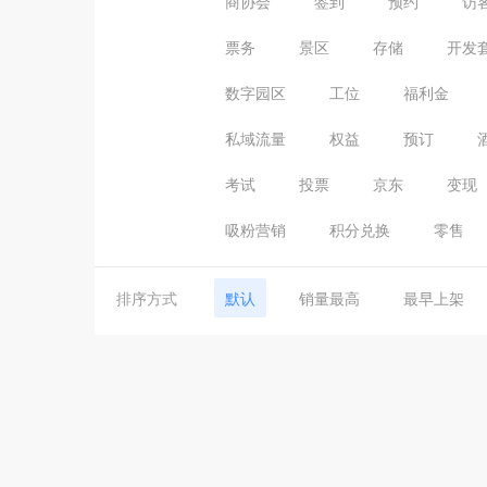
商协会
签到
预约
访
票务
景区
存储
开发
数字园区
工位
福利金
私域流量
权益
预订
考试
投票
京东
变现
吸粉营销
积分兑换
零售
排序方式
默认
销量最高
最早上架