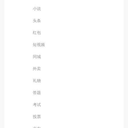
小说
头条
红包
短视频
同城
外卖
礼物
答题
考试
投票