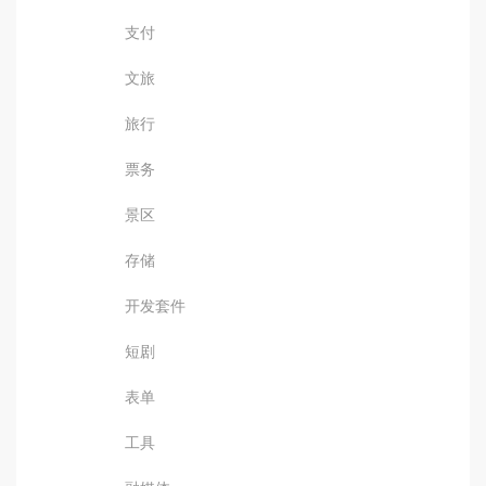
支付
文旅
旅行
票务
景区
存储
开发套件
短剧
表单
工具