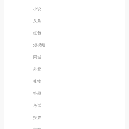
小说
头条
红包
短视频
同城
外卖
礼物
答题
考试
投票