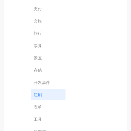
支付
文旅
旅行
票务
景区
存储
开发套件
短剧
表单
工具