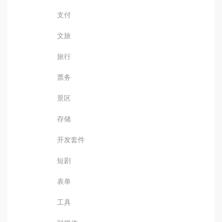
支付
文旅
旅行
票务
景区
存储
开发套件
短剧
表单
工具