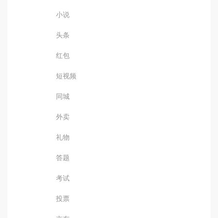
小说
头条
红包
短视频
同城
外卖
礼物
答题
考试
投票