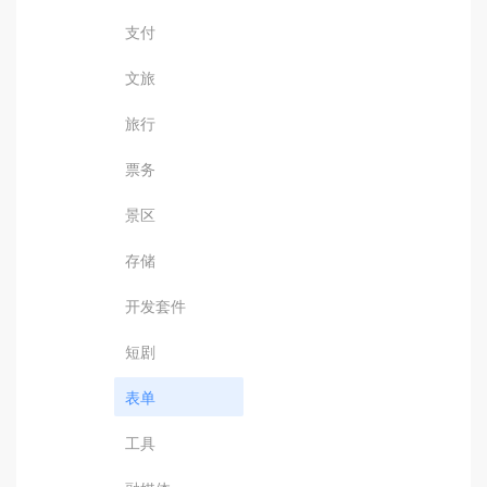
支付
文旅
旅行
票务
景区
存储
开发套件
短剧
表单
工具