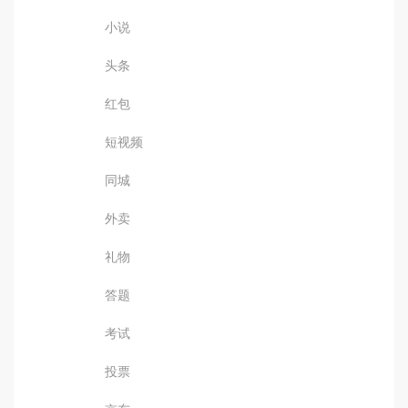
小说
头条
红包
短视频
同城
外卖
礼物
答题
考试
投票