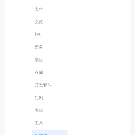
支付
文旅
旅行
票务
景区
存储
开发套件
短剧
表单
工具