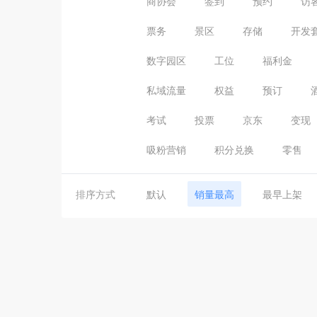
商协会
签到
预约
访
票务
景区
存储
开发
数字园区
工位
福利金
私域流量
权益
预订
考试
投票
京东
变现
吸粉营销
积分兑换
零售
排序方式
默认
销量最高
最早上架