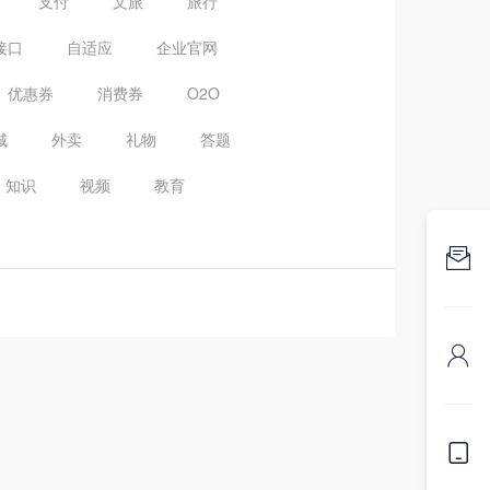
支付
文旅
旅行
接口
自适应
企业官网
优惠券
消费券
O2O
城
外卖
礼物
答题
知识
视频
教育


