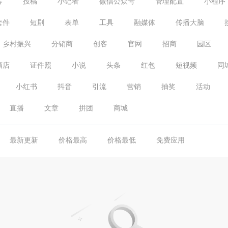
客
投稿
小记者
微信公众号
管理配置
小程序
套件
短剧
表单
工具
融媒体
传播大脑
乡村振兴
分销商
创客
官网
招商
园区
酒店
证件照
小说
头条
红包
短视频
同
小红书
抖音
引流
营销
抽奖
活动
直播
文章
拼团
商城
最新更新
价格最高
价格最低
免费应用