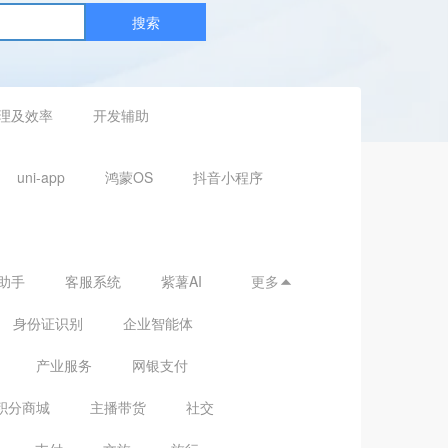
搜索
理及效率
开发辅助
uni-app
鸿蒙OS
抖音小程序
助手
客服系统
紫薯AI
更多

身份证识别
企业智能体
产业服务
网银支付
积分商城
主播带货
社交