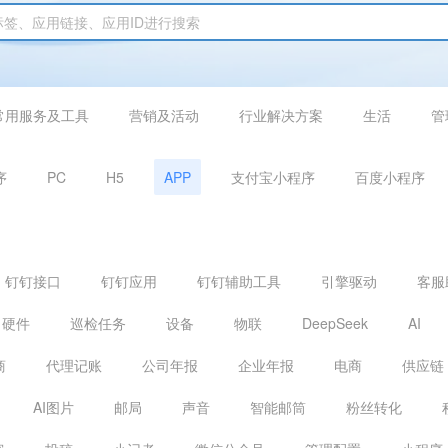
常用服务及工具
营销及活动
行业解决方案
生活
管
序
PC
H5
APP
支付宝小程序
百度小程序
钉钉接口
钉钉应用
钉钉辅助工具
引擎驱动
客服
硬件
巡检任务
设备
物联
DeepSeek
AI
商
代理记账
公司年报
企业年报
电商
供应链
AI图片
邮局
声音
智能邮筒
粉丝转化