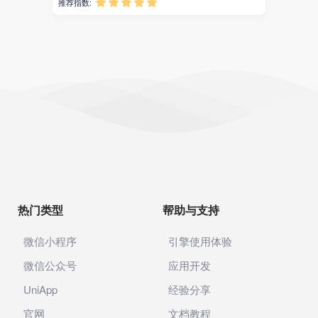
推荐指数:





身份证识别
企业智能体
AI助手
企业知识库
社区电商
代理记账
公司年报
热门类型
帮助与支持
企业年报
微信小程序
引擎使用体验
电商
微信公众号
应用开发
UniApp
经验分享
供应链
官网
文档教程