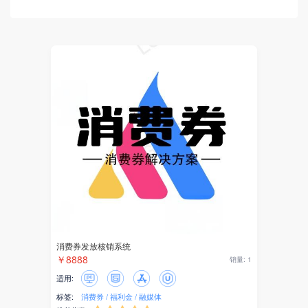
客服系统
紫薯AI
AI应用
AI驱动
AI开发
硬件
巡检任务
设备
物联
消费券发放核销系统
￥8888
销量: 1
DeepSeek
适用:
标签:
消费券
福利金
融媒体
AI