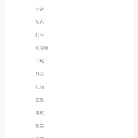
小说
头条
红包
短视频
同城
外卖
礼物
答题
考试
投票