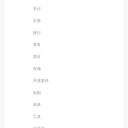
支付
文旅
旅行
票务
景区
存储
开发套件
短剧
表单
工具