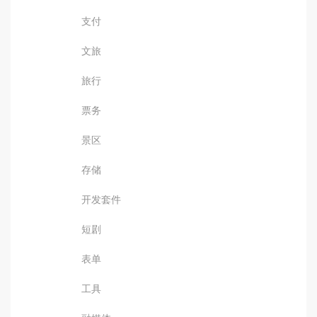
支付
文旅
旅行
票务
景区
存储
开发套件
短剧
表单
工具