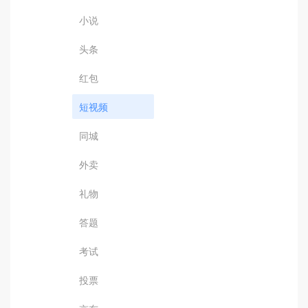
小说
头条
红包
短视频
同城
外卖
礼物
答题
考试
投票