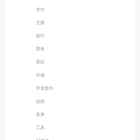
支付
文旅
旅行
票务
景区
存储
开发套件
短剧
表单
工具