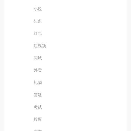
小说
头条
红包
短视频
同城
外卖
礼物
答题
考试
投票