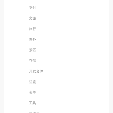
支付
文旅
旅行
票务
景区
存储
开发套件
短剧
表单
工具