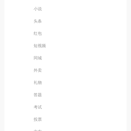
小说
头条
红包
短视频
同城
外卖
礼物
答题
考试
投票