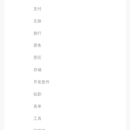
支付
文旅
旅行
票务
景区
存储
开发套件
短剧
表单
工具