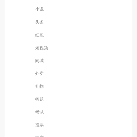
小说
头条
红包
短视频
同城
外卖
礼物
答题
考试
投票