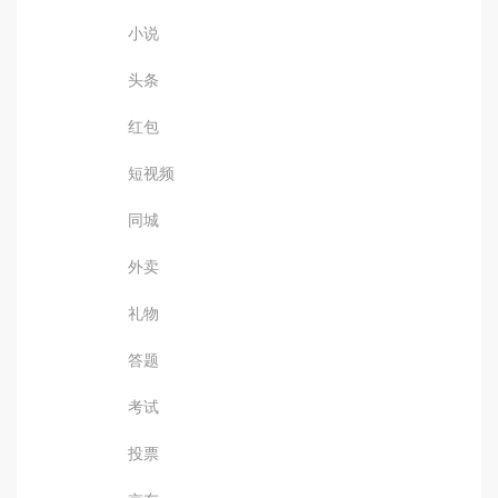
小说
头条
红包
短视频
同城
外卖
礼物
答题
考试
投票