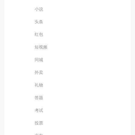
小说
头条
红包
短视频
同城
外卖
礼物
答题
考试
投票