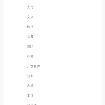
支付
文旅
旅行
票务
景区
存储
开发套件
短剧
表单
工具