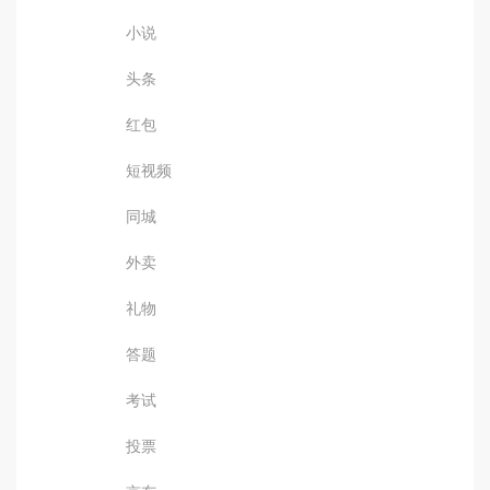
小说
头条
红包
短视频
同城
外卖
礼物
答题
考试
投票