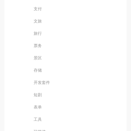
支付
文旅
旅行
票务
景区
存储
开发套件
短剧
表单
工具