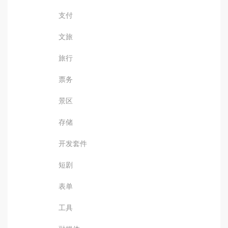
支付
文旅
旅行
票务
景区
存储
开发套件
短剧
表单
工具