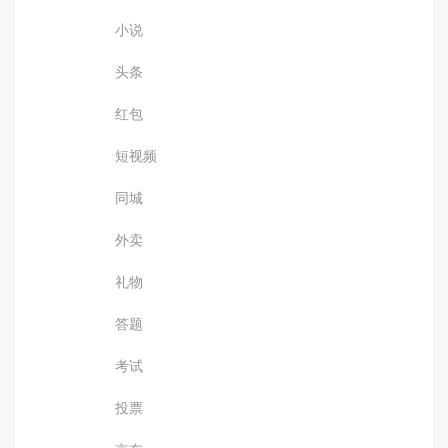
小说
头条
红包
短视频
同城
外卖
礼物
答题
考试
投票