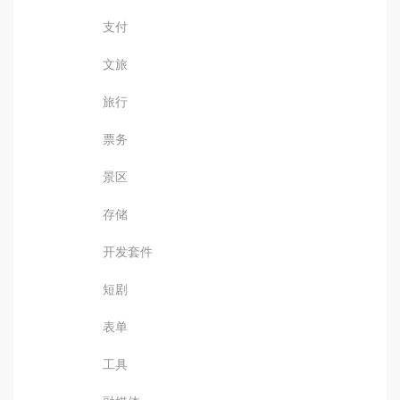
支付
文旅
旅行
票务
景区
存储
开发套件
短剧
表单
工具