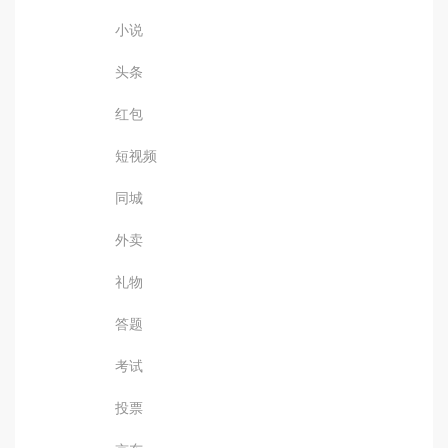
小说
头条
红包
短视频
同城
外卖
礼物
答题
考试
投票