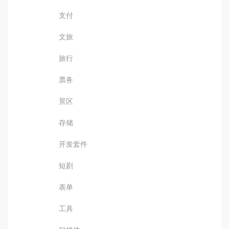
支付
文旅
旅行
票务
景区
存储
开发套件
短剧
表单
工具