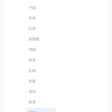
小说
头条
红包
短视频
同城
外卖
礼物
答题
考试
投票