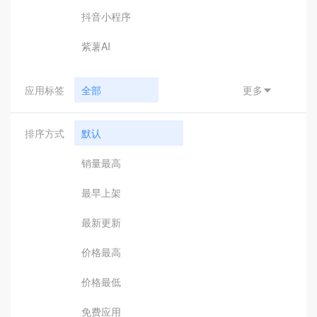
抖音小程序
紫薯AI
应用标签
全部
更多

小程序支付
排序方式
默认
汇付
销量最高
钉钉接口
最早上架
钉钉应用
最新更新
钉钉辅助工具
价格最高
引擎驱动
价格最低
客服助手
免费应用