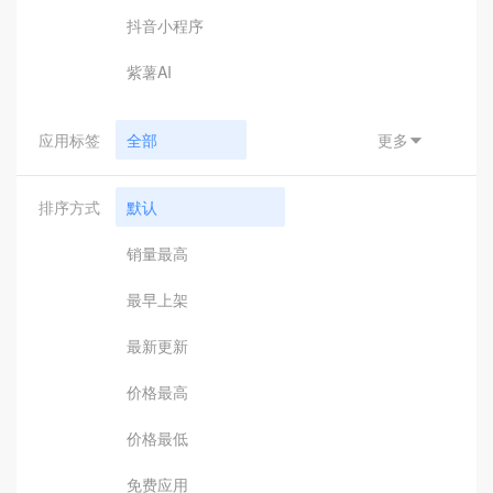
抖音小程序
紫薯AI
应用标签
全部
更多

小程序支付
排序方式
默认
汇付
销量最高
钉钉接口
最早上架
钉钉应用
最新更新
钉钉辅助工具
价格最高
引擎驱动
价格最低
客服助手
免费应用