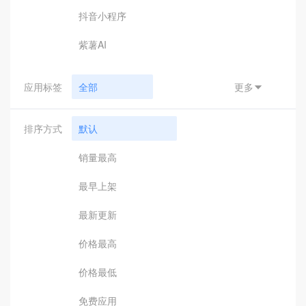
抖音小程序
紫薯AI
应用标签
全部
更多

小程序支付
排序方式
默认
汇付
销量最高
钉钉接口
最早上架
钉钉应用
最新更新
钉钉辅助工具
价格最高
引擎驱动
价格最低
客服助手
免费应用