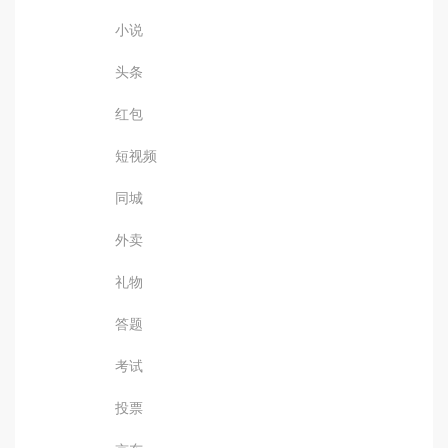
小说
头条
红包
短视频
同城
外卖
礼物
答题
考试
投票