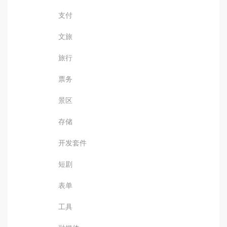
支付
文旅
旅行
票务
景区
存储
开发套件
短剧
表单
工具