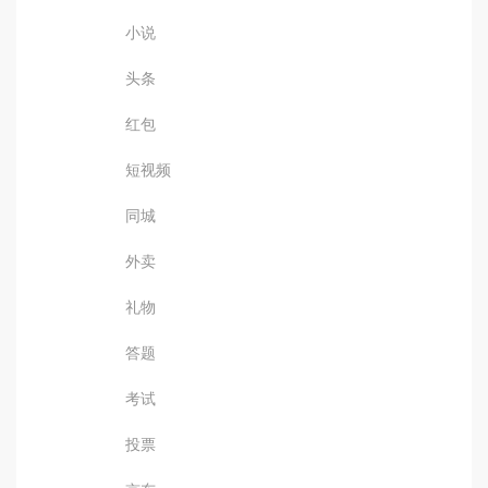
小说
头条
红包
短视频
同城
外卖
礼物
答题
考试
投票