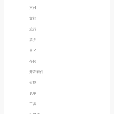
支付
文旅
旅行
票务
景区
存储
开发套件
短剧
表单
工具