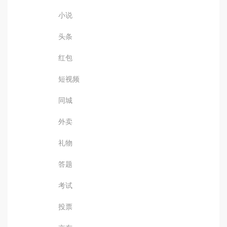
小说
头条
红包
短视频
同城
外卖
礼物
答题
考试
投票