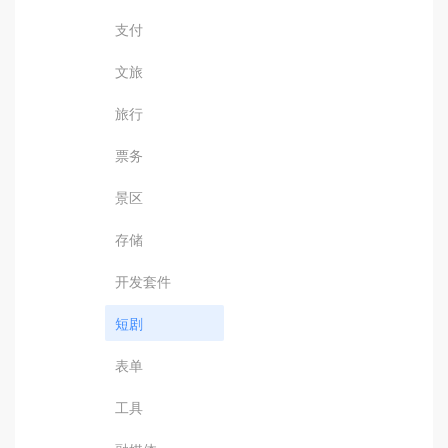
支付
文旅
旅行
票务
景区
存储
开发套件
短剧
表单
工具