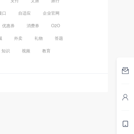
支付
文旅
旅行
接口
自适应
企业官网
优惠券
消费券
O2O
城
外卖
礼物
答题
知识
视频
教育


