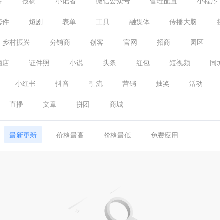
客
投稿
小记者
微信公众号
管理配置
小程序
套件
短剧
表单
工具
融媒体
传播大脑
乡村振兴
分销商
创客
官网
招商
园区
酒店
证件照
小说
头条
红包
短视频
同
小红书
抖音
引流
营销
抽奖
活动
直播
文章
拼团
商城
最新更新
价格最高
价格最低
免费应用