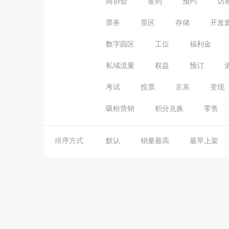
商协会
签到
预约
访
票务
景区
存储
开发
数字园区
工位
福利金
私域流量
权益
预订
考试
投票
京东
变现
吸粉营销
积分兑换
零售
排序方式
默认
销量最高
最早上架