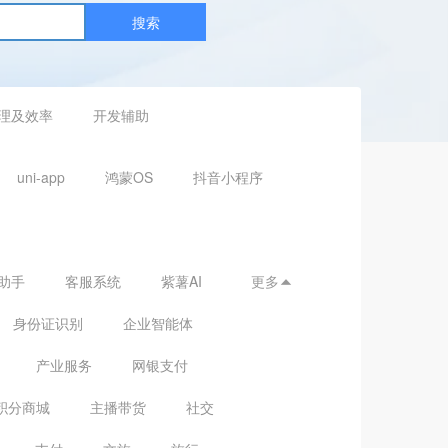
搜索
理及效率
开发辅助
uni-app
鸿蒙OS
抖音小程序
助手
客服系统
紫薯AI
更多

身份证识别
企业智能体
产业服务
网银支付
积分商城
主播带货
社交