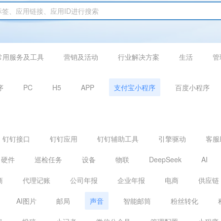
常用服务及工具
营销及活动
行业解决方案
生活
管
序
PC
H5
APP
支付宝小程序
百度小程序
钉钉接口
钉钉应用
钉钉辅助工具
引擎驱动
客服
硬件
巡检任务
设备
物联
DeepSeek
AI
商
代理记账
公司年报
企业年报
电商
供应链
AI图片
邮局
声音
智能邮筒
粉丝转化