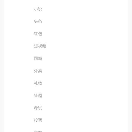
小说
头条
红包
短视频
同城
外卖
礼物
答题
考试
投票