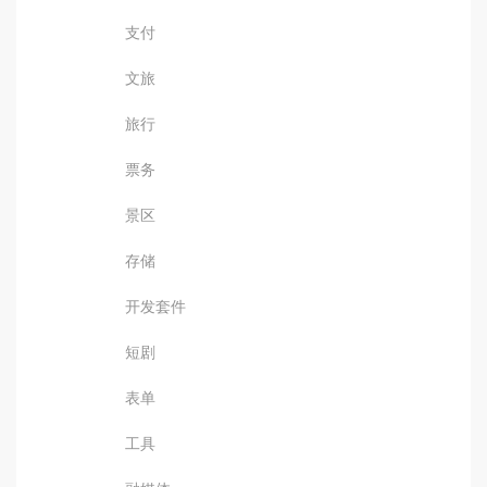
支付
文旅
旅行
票务
景区
存储
开发套件
短剧
表单
工具