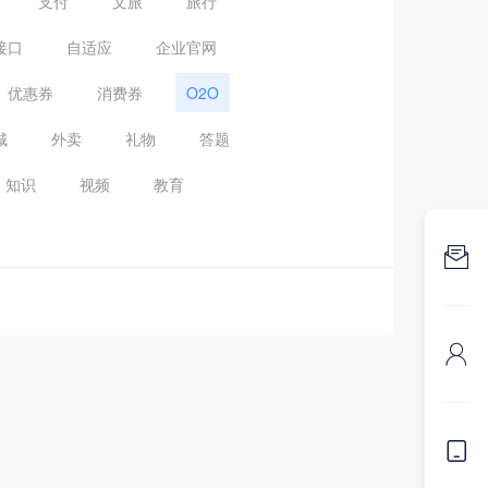
支付
文旅
旅行
接口
自适应
企业官网
优惠券
消费券
O2O
城
外卖
礼物
答题
知识
视频
教育


