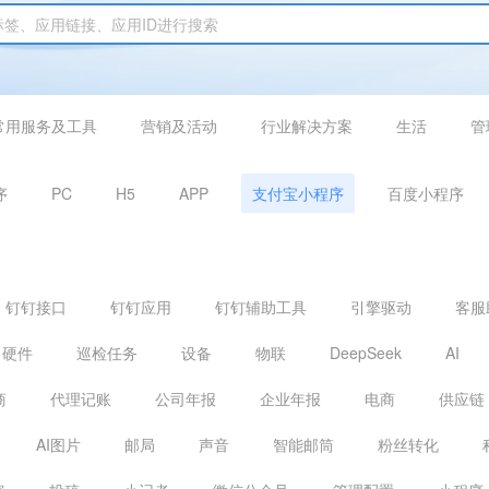
常用服务及工具
营销及活动
行业解决方案
生活
管
序
PC
H5
APP
支付宝小程序
百度小程序
钉钉接口
钉钉应用
钉钉辅助工具
引擎驱动
客服
硬件
巡检任务
设备
物联
DeepSeek
AI
商
代理记账
公司年报
企业年报
电商
供应链
AI图片
邮局
声音
智能邮筒
粉丝转化