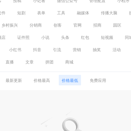
客
投稿
小记者
微信公众号
管理配置
小程序
套件
短剧
表单
工具
融媒体
传播大脑
乡村振兴
分销商
创客
官网
招商
园区
酒店
证件照
小说
头条
红包
短视频
同
小红书
抖音
引流
营销
抽奖
活动
直播
文章
拼团
商城
最新更新
价格最高
价格最低
免费应用