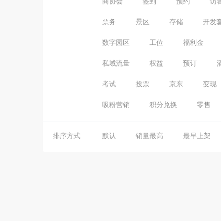
商协会
签到
预约
访
票务
景区
存储
开发
数字园区
工位
福利金
私域流量
权益
预订
考试
投票
京东
变现
吸粉营销
积分兑换
零售
排序方式
默认
销量最高
最早上架