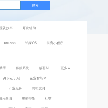
搜索
理及效率
开发辅助
uni-app
鸿蒙OS
抖音小程序
助手
客服系统
紫薯AI
更多

身份证识别
企业智能体
产业服务
网银支付
积分商城
主播带货
社交