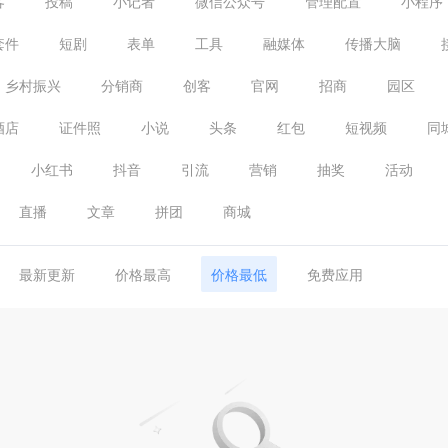
客
投稿
小记者
微信公众号
管理配置
小程序
套件
短剧
表单
工具
融媒体
传播大脑
乡村振兴
分销商
创客
官网
招商
园区
酒店
证件照
小说
头条
红包
短视频
同
小红书
抖音
引流
营销
抽奖
活动
直播
文章
拼团
商城
最新更新
价格最高
价格最低
免费应用