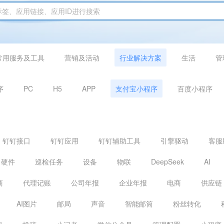
常用服务及工具
营销及活动
行业解决方案
生活
管
序
PC
H5
APP
支付宝小程序
百度小程序
钉钉接口
钉钉应用
钉钉辅助工具
引擎驱动
客服
硬件
巡检任务
设备
物联
DeepSeek
AI
商
代理记账
公司年报
企业年报
电商
供应链
AI图片
邮局
声音
智能邮筒
粉丝转化