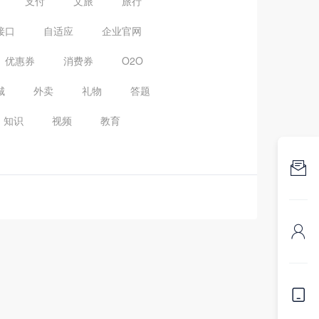
支付
文旅
旅行
接口
自适应
企业官网
优惠券
消费券
O2O
城
外卖
礼物
答题
知识
视频
教育


