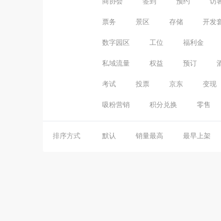
商协会
签到
预约
访
票务
景区
存储
开发
数字园区
工位
福利金
私域流量
权益
预订
考试
投票
京东
变现
吸粉营销
积分兑换
零售
排序方式
默认
销量最高
最早上架