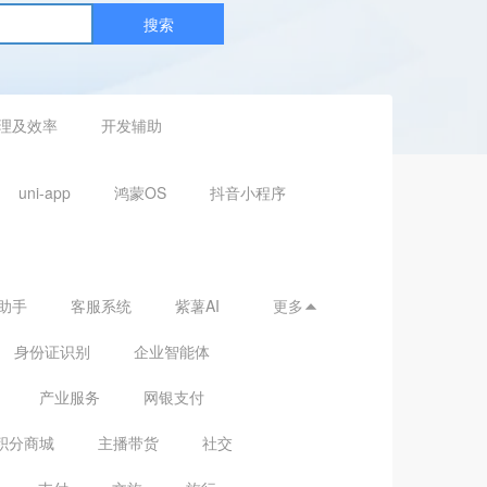
搜索
理及效率
开发辅助
uni-app
鸿蒙OS
抖音小程序
助手
客服系统
紫薯AI
更多

身份证识别
企业智能体
产业服务
网银支付
积分商城
主播带货
社交