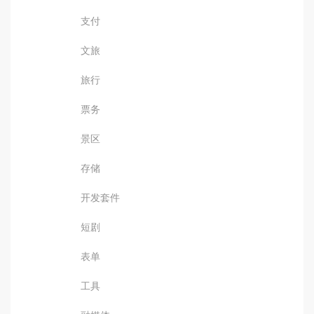
支付
文旅
旅行
票务
景区
存储
开发套件
短剧
表单
工具