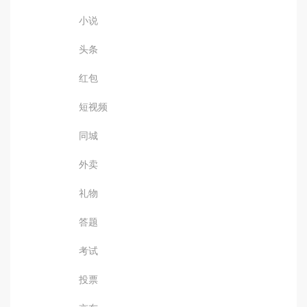
小说
头条
红包
短视频
同城
外卖
礼物
答题
考试
投票