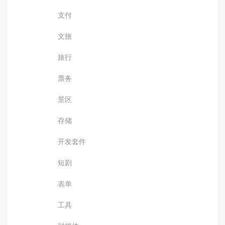
支付
文旅
旅行
票务
景区
存储
开发套件
短剧
表单
工具