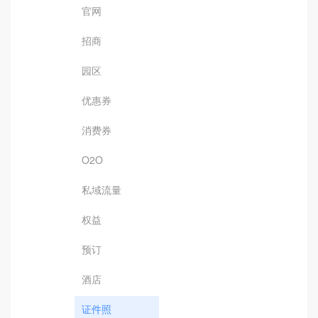
官网
招商
园区
优惠券
消费券
O2O
私域流量
权益
预订
酒店
证件照