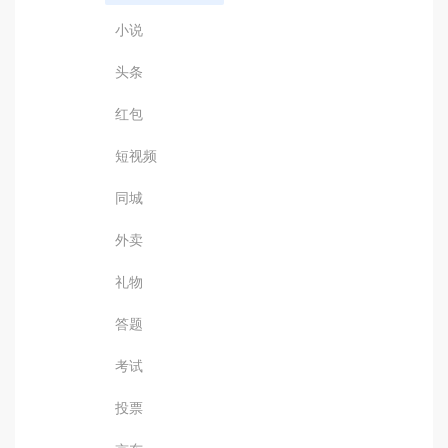
小说
头条
红包
短视频
同城
外卖
礼物
答题
考试
投票