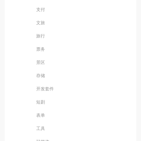
支付
文旅
旅行
票务
景区
存储
开发套件
短剧
表单
工具