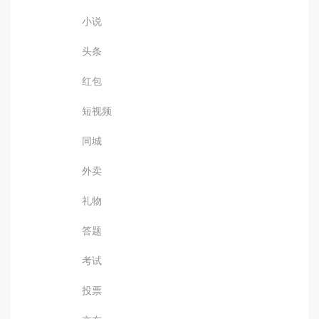
小说
头条
红包
短视频
同城
外卖
礼物
答题
考试
投票