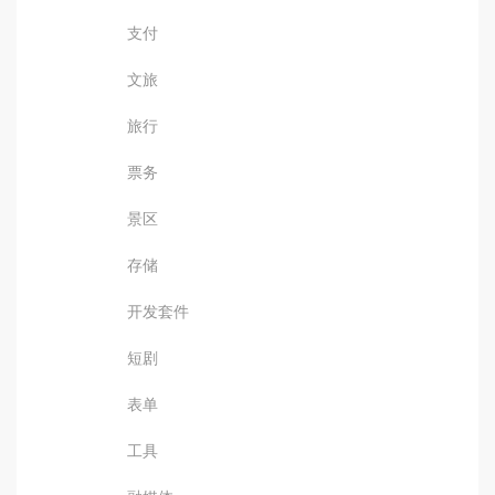
支付
文旅
旅行
票务
景区
存储
开发套件
短剧
表单
工具