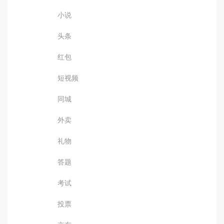
小说
头条
红包
短视频
同城
外卖
礼物
答题
考试
投票