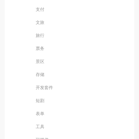
支付
文旅
旅行
票务
景区
存储
开发套件
短剧
表单
工具