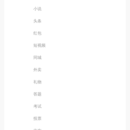
小说
头条
红包
短视频
同城
外卖
礼物
答题
考试
投票