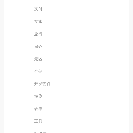
支付
文旅
旅行
票务
景区
存储
开发套件
短剧
表单
工具