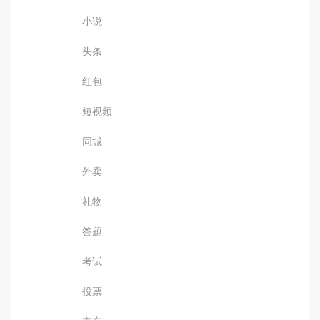
小说
头条
红包
短视频
同城
外卖
礼物
答题
考试
投票