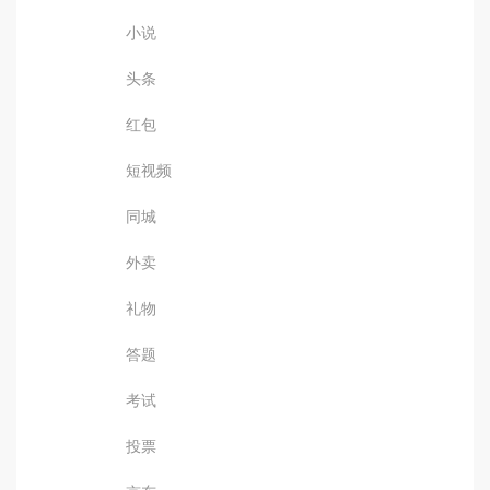
小说
头条
红包
短视频
同城
外卖
礼物
答题
考试
投票