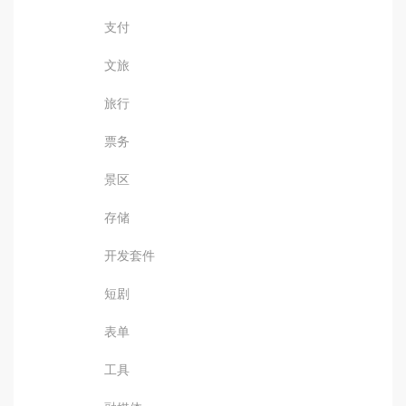
支付
文旅
旅行
票务
景区
存储
开发套件
短剧
表单
工具