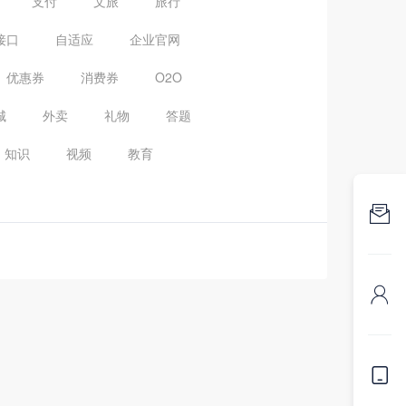
支付
文旅
旅行
接口
自适应
企业官网
优惠券
消费券
O2O
城
外卖
礼物
答题
知识
视频
教育


