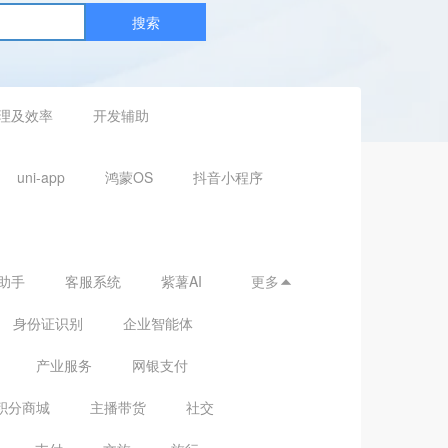
搜索
理及效率
开发辅助
uni-app
鸿蒙OS
抖音小程序
助手
客服系统
紫薯AI
更多

身份证识别
企业智能体
产业服务
网银支付
积分商城
主播带货
社交