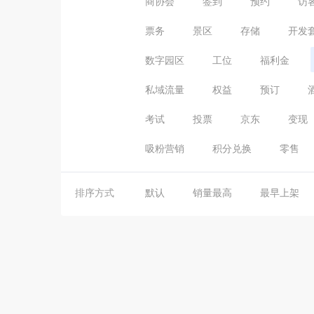
商协会
签到
预约
访
票务
景区
存储
开发
数字园区
工位
福利金
私域流量
权益
预订
考试
投票
京东
变现
吸粉营销
积分兑换
零售
排序方式
默认
销量最高
最早上架