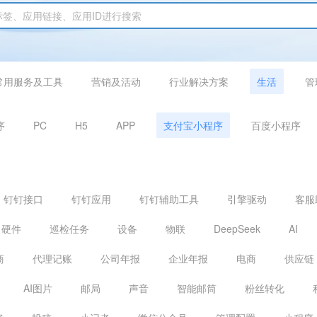
常用服务及工具
营销及活动
行业解决方案
生活
管
序
PC
H5
APP
支付宝小程序
百度小程序
钉钉接口
钉钉应用
钉钉辅助工具
引擎驱动
客服
硬件
巡检任务
设备
物联
DeepSeek
AI
商
代理记账
公司年报
企业年报
电商
供应链
AI图片
邮局
声音
智能邮筒
粉丝转化