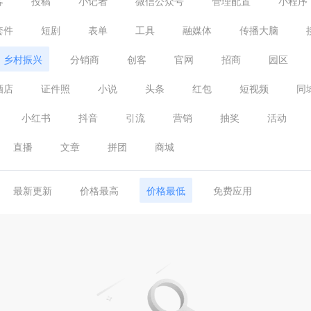
客
投稿
小记者
微信公众号
管理配置
小程序
套件
短剧
表单
工具
融媒体
传播大脑
乡村振兴
分销商
创客
官网
招商
园区
酒店
证件照
小说
头条
红包
短视频
同
小红书
抖音
引流
营销
抽奖
活动
直播
文章
拼团
商城
最新更新
价格最高
价格最低
免费应用