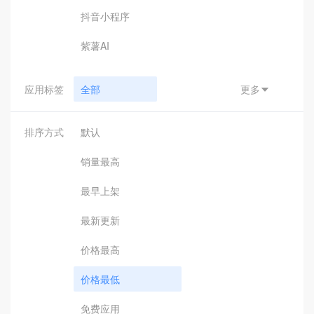
抖音小程序
紫薯AI
应用标签
全部
更多

小程序支付
排序方式
默认
汇付
销量最高
钉钉接口
最早上架
钉钉应用
最新更新
钉钉辅助工具
价格最高
引擎驱动
价格最低
客服助手
免费应用