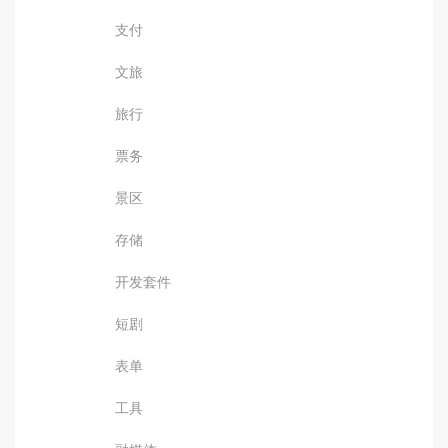
支付
文旅
旅行
票务
景区
存储
开发套件
短剧
表单
工具