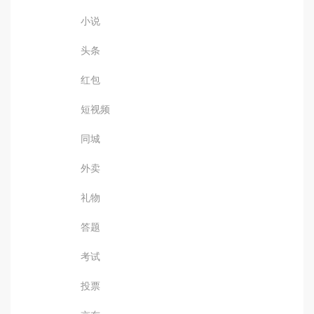
小说
头条
红包
短视频
同城
外卖
礼物
答题
考试
投票