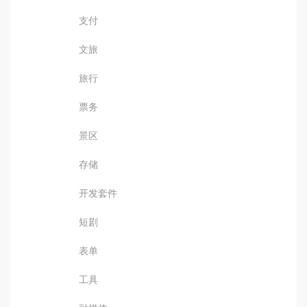
支付
文旅
旅行
票务
景区
存储
开发套件
短剧
表单
工具