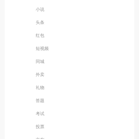
小说
头条
红包
短视频
同城
外卖
礼物
答题
考试
投票