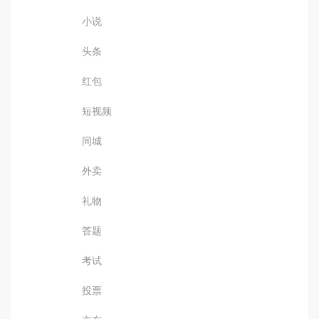
小说
头条
红包
短视频
同城
外卖
礼物
答题
考试
投票