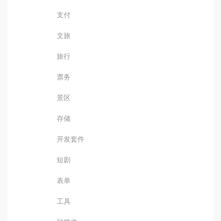
支付
文旅
旅行
票务
景区
存储
开发套件
短剧
表单
工具