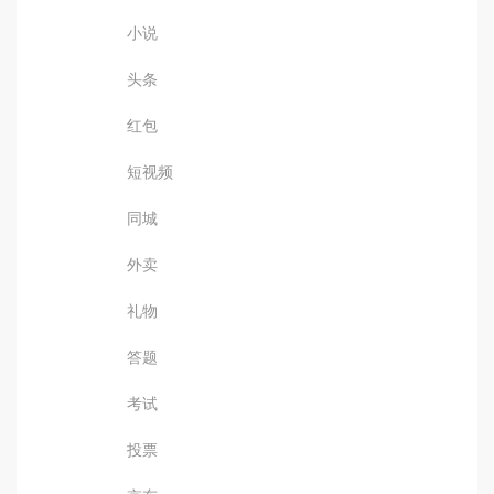
小说
头条
红包
短视频
同城
外卖
礼物
答题
考试
投票