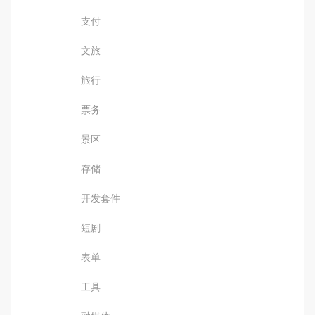
支付
文旅
旅行
票务
景区
存储
开发套件
短剧
表单
工具