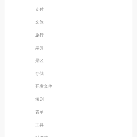
支付
文旅
旅行
票务
景区
存储
开发套件
短剧
表单
工具