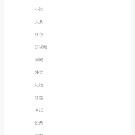
小说
头条
红包
短视频
同城
外卖
礼物
答题
考试
投票