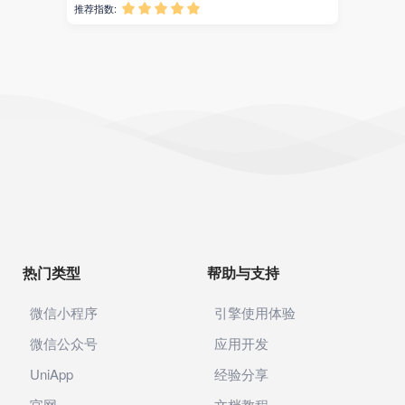
4D小邮筒（AI图文，声音，邮戳、视频）
￥30000
销量: 0
适用:
标签:
智能邮筒
声音
邮局
AI图片
推荐指数:




