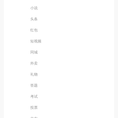
小说
头条
红包
短视频
同城
外卖
礼物
答题
考试
投票