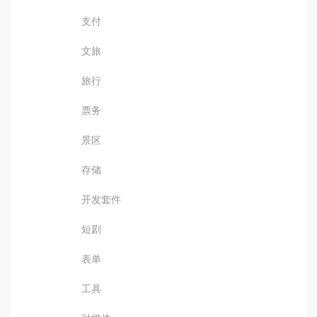
支付
文旅
旅行
票务
景区
存储
开发套件
短剧
表单
工具