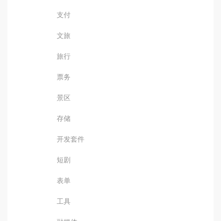
支付
文旅
旅行
票务
景区
存储
开发套件
短剧
表单
工具