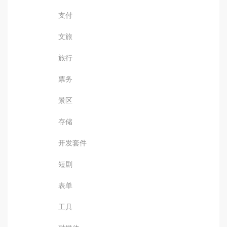
支付
文旅
旅行
票务
景区
存储
开发套件
短剧
表单
工具