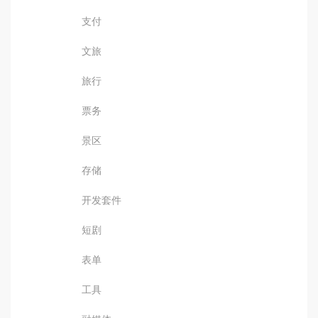
支付
文旅
旅行
票务
景区
存储
开发套件
短剧
表单
工具