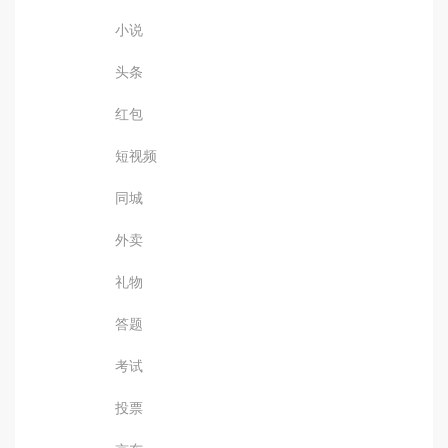
小说
头条
红包
短视频
同城
外卖
礼物
答题
考试
投票