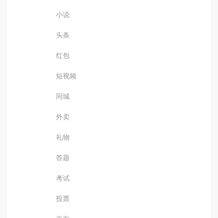
小说
头条
红包
短视频
同城
外卖
礼物
答题
考试
投票