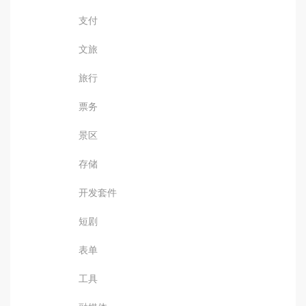
支付
文旅
旅行
票务
景区
存储
开发套件
短剧
表单
工具